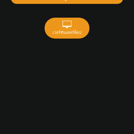
เวอร์ชันเดสก์ท็อป